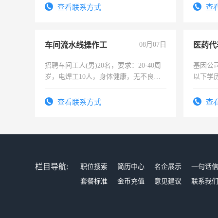
查看联系方式
查
车间流水线操作工
08月07日
医药代
招聘车间工人(男)20名，要求：20-40周
基因公
岁，电焊工10人，身体健康，无不良嗜
以下学历
好。薪资：4500-7000元，标准八人间住
可，需
宿，免费发放劳保用品，两班倒，每月
表或者
查看联系方式
查
25号准时发放工资，工作时间10小时
交五险
栏目导航:
职位搜索
简历中心
名企展示
一句话
套餐标准
金币充值
意见建议
联系我