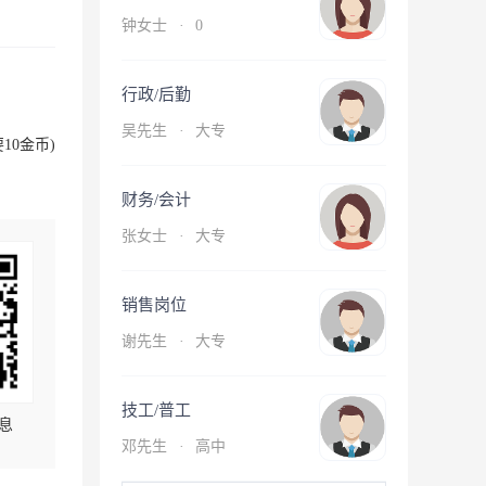
钟女士
·
0
行政/后勤
吴先生
·
大专
10金币)
财务/会计
张女士
·
大专
销售岗位
谢先生
·
大专
技工/普工
息
邓先生
·
高中