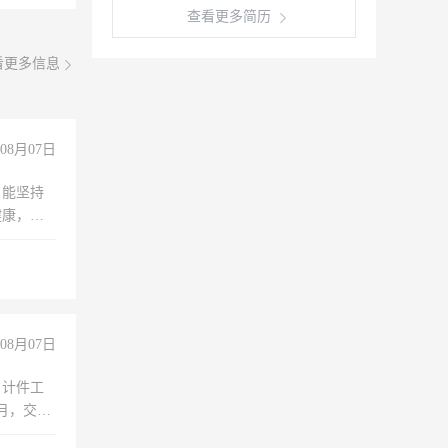
查看更多简历
看更多信息
08月07日
，能坚持
健康，有
无犯罪记
上文化，
良好沟通
08月07日
，计件工
个月，交五