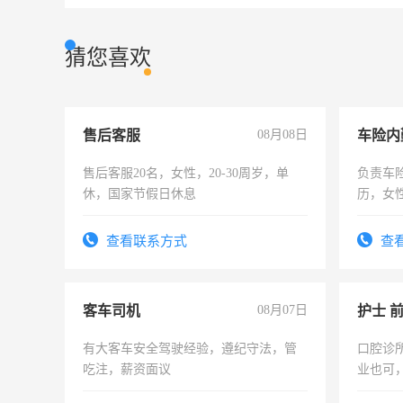
猜您喜欢
售后客服
08月08日
车险内
售后客服20名，女性，20-30周岁，单
负责车
休，国家节假日休息
历，女性
操作，
试用期1
查看联系方式
查
客车司机
08月07日
护士 
有大客车安全驾驶经验，遵纪守法，管
口腔诊
吃注，薪资面议
业也可
强。面