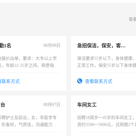
查
勤1名
08月08日
急招保洁，保安，客服，工程
险报价出单，要求：大专以上学
保洁要求55岁以下，身体健康
，年龄22-35岁之间，熟悉电脑
正常工作，保安55岁以下身体
工作态度认真，具有团队精神，
责任心形象端庄，遵纪守法，
-3个月，转正后交纳五险，
录，客服要求45岁以下高中以
看联系方式
查看联系方式
懂电脑工作认真，性格开朗有
能力，工程，懂水电维修。
前台
08月07日
车间女工
所聘护士及前台，女，非医学专
招聘18周岁一45岁的车间女工
，形象好，气质佳，沟通能力
资约3500一5000元，试用期2
试，周日休息。
险，有年薪假，年底福利