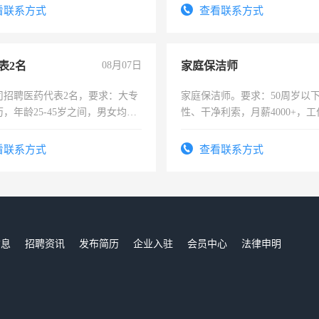
看联系方式
查看联系方式
表2名
08月07日
家庭保洁师
司招聘医药代表2名，要求：大专
家庭保洁师。要求：50周岁以
，年龄25-45岁之间，男女均
性、干净利索，月薪4000+，
要具有营销经验，从事过医药代
时间灵活，不需坐班，适合宝
有医学资质的优先，底薪+绩效，
太太等。
看联系方式
查看联系方式
。
信息
招聘资讯
发布简历
企业入驻
会员中心
法律申明
们