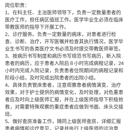
岗位职责：
1、在科主任、主治医师领导下，负责一定数量患者的
医疗工作，担任病区值班工作。医学毕业生必须在临床
带教医师的指导下开展工作。
2、诊疗服务。负责一定数量的病床，对患者进行检
查、诊断、治疗，开写医嘱并检查其执行情况，医学毕
业生书写的各类医疗文书必须及时提交带教医师审签。
3、按病历书写制度和病历书写规范书写病历，新入院
患者的病历，应于患者入院后８小时完成病程记录，24
小时内完成入院记录，负责患者住院期间的病程记录和
阶段小结，及时完成出院患者的出院小结。
4、具体负责管床患者，注意观察患者病情演变、治疗
效果，对于护士提供的病情变化，及时处理，对危重患
者应及时向上级医师汇报，并在上级医师指导下积极抢
救，对需要特殊观察的重症患者应做到书面、床头交接
班。
5、做好查房准备工作，随同上级医师查房，详细汇报
患者病情和诊疗意见，记录并执行上级医师的诊治意